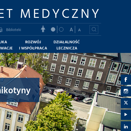
ET MEDYCZNY
A
Biblioteki
A
UKA
ROZWÓJ
DZIAŁALNOŚĆ
OWACJE
I WSPÓŁPRACA
LECZNICZA
G
nikotyny
U
G
M
U
G
-
M
U
G
F
-
M
U
G