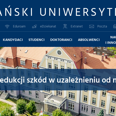
AŃSKI UNIWERSYT
Eduroam
eDziekanat
Extranet
Poczta
NA
KANDYDACI
STUDENCI
DOKTORANCI
ABSOLWENCI
I INN
edukcji szkód w uzależnieniu od 