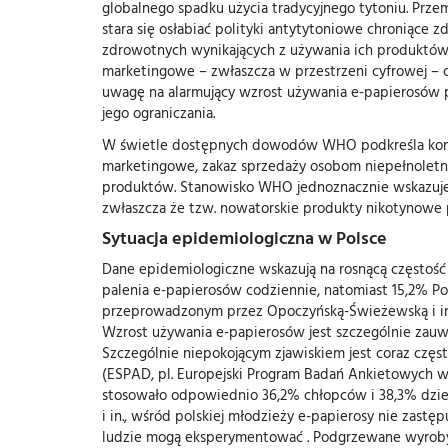
globalnego spadku użycia tradycyjnego tytoniu. Prz
stara się osłabiać polityki antytytoniowe chroniące 
zdrowotnych wynikających z używania ich produktów 
marketingowe – zwłaszcza w przestrzeni cyfrowej – 
uwagę na alarmujący wzrost używania e-papierosów p
jego ograniczania.
W świetle dostępnych dowodów WHO podkreśla koniec
marketingowe, zakaz sprzedaży osobom niepełnoletni
produktów. Stanowisko WHO jednoznacznie wskazuje, 
zwłaszcza że tzw. nowatorskie produkty nikotynowe 
Sytuacja epidemiologiczna w Polsce
Dane epidemiologiczne wskazują na rosnącą częstość
palenia e-papierosów codziennie, natomiast 15,2% Po
przeprowadzonym przez Opoczyńską-Świeżewską i in., 
Wzrost używania e-papierosów jest szczególnie zauw
Szczególnie niepokojącym zjawiskiem jest coraz częs
(ESPAD, pl. Europejski Program Badań Ankietowych w 
stosowało odpowiednio 36,2% chłopców i 38,3% dziew
i in., wśród polskiej młodzieży e-papierosy nie zast
ludzie mogą eksperymentować . Podgrzewane wyroby t