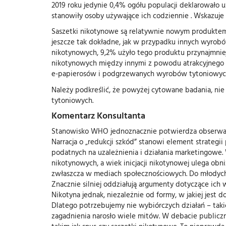
2019 roku jedynie 0,4% ogółu populacji deklarowało 
stanowiły osoby używające ich codziennie . Wskazuje 
Saszetki nikotynowe są relatywnie nowym produktem
jeszcze tak dokładne, jak w przypadku innych wyrob
nikotynowych, 9,2% użyło tego produktu przynajmniej 
nikotynowych między innymi z powodu atrakcyjnego m
e-papierosów i podgrzewanych wyrobów tytoniowych
Należy podkreślić, że powyżej cytowane badania, n
tytoniowych.
Komentarz Konsultanta
Stanowisko WHO jednoznacznie potwierdza obserwacje
Narracja o „redukcji szkód” stanowi element strateg
podatnych na uzależnienia i działania marketingowe
nikotynowych, a wiek inicjacji nikotynowej ulega ob
zwłaszcza w mediach społecznościowych. Do młodych o
Znacznie silniej oddziałują argumenty dotyczące ich 
Nikotyna jednak, niezależnie od formy, w jakiej jest
Dlatego potrzebujemy nie wybiórczych działań – taki
zagadnienia narosło wiele mitów. W debacie publiczn