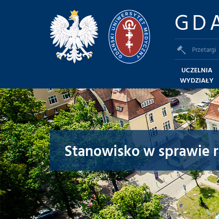
GD
Przetargi
UCZELNIA
WYDZIAŁY
Stanowisko w sprawie r