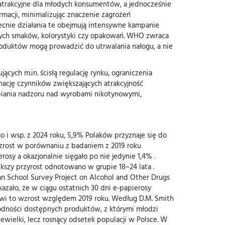
 atrakcyjne dla młodych konsumentów, a jednocześnie
rmacji, minimalizując znaczenie zagrożeń
ecnie działania te obejmują intensywne kampanie
jnych smaków, kolorystyki czy opakowań. WHO zwraca
roduktów mogą prowadzić do utrwalania nałogu, a nie
h m.in. ścisłą regulację rynku, ograniczenia
ację czynników zwiększających atrakcyjność
biania nadzoru nad wyrobami nikotynowymi,
i wsp. z 2024 roku, 5,9% Polaków przyznaje się do
wzrost w porównaniu z badaniem z 2019 roku
y a okazjonalnie sięgało po nie jedynie 1,4% .
kszy przyrost odnotowano w grupie 18–24 lata .
an School Survey Project on Alcohol and Other Drugs
zało, że w ciągu ostatnich 30 dni e-papierosy
owi to wzrost względem 2019 roku. Według D.M. Smith
norodności dostępnych produktów, z którymi młodzi
ielki, lecz rosnący odsetek populacji w Polsce. W