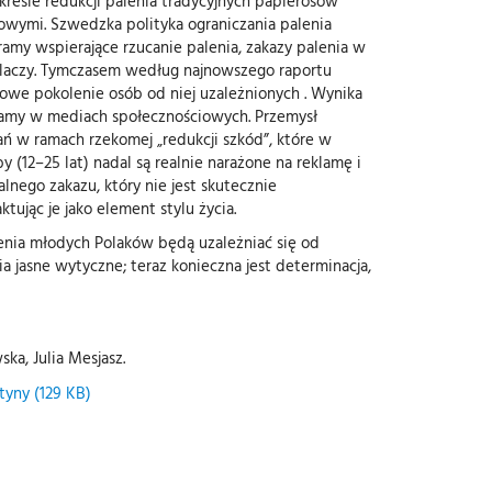
kresie redukcji palenia tradycyjnych papierosów
owymi. Szwedzka polityka ograniczania palenia
ramy wspierające rzucanie palenia, zakazy palenia w
palaczy. Tymczasem według najnowszego raportu
nowe pokolenie osób od niej uzależnionych . Wynika
klamy w mediach społecznościowych. Przemysł
ń w ramach rzekomej „redukcji szkód”, które w
12–25 lat) nadal są realnie narażone na reklamę i
go zakazu, który nie jest skutecznie
ując je jako element stylu życia.
lenia młodych Polaków będą uzależniać się od
asne wytyczne; teraz konieczna jest determinacja,
ka, Julia Mesjasz.
tyny (129 KB)