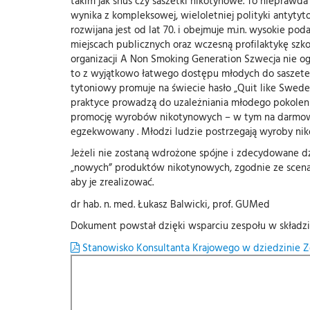
takim jak snus czy saszetki nikotynowe. To nieprawda
wynika z kompleksowej, wieloletniej polityki antyty
rozwijana jest od lat 70. i obejmuje m.in. wysokie p
miejscach publicznych oraz wczesną profilaktykę szk
organizacji A Non Smoking Generation Szwecja nie og
to z wyjątkowo łatwego dostępu młodych do saszetek
tytoniowy promuje na świecie hasło „Quit like Swede
praktyce prowadzą do uzależniania młodego pokolenia
promocję wyrobów nikotynowych – w tym na darmowe 
egzekwowany . Młodzi ludzie postrzegają wyroby nikot
Jeżeli nie zostaną wdrożone spójne i zdecydowane dz
„nowych” produktów nikotynowych, zgodnie ze scena
aby je zrealizować.
dr hab. n. med. Łukasz Balwicki, prof. GUMed
Dokument powstał dzięki wsparciu zespołu w składzie: 
Stanowisko Konsultanta Krajowego w dziedzinie Zd