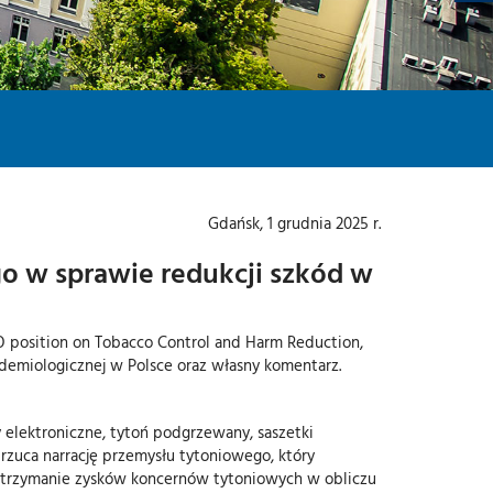
I
-
M
U
T
-
M
Y
-
L
Gdańsk, 1 grudnia 2025 r.
o w sprawie redukcji szkód w
 position on Tobacco Control and Harm Reduction,
demiologicznej w Polsce oraz własny komentarz.
elektroniczne, tytoń podgrzewany, saszetki
zuca narrację przemysłu tytoniowego, który
u utrzymanie zysków koncernów tytoniowych w obliczu