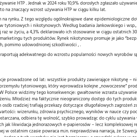
używanie HTP . Jednak w 2024 roku 10,9% dorosłych zgłaszało używanie
to na znaczący wzrost używania HTP w ciągu kilku lat.
 na rynku. Z tego względu ogólnokrajowe dane epidemiologiczne dot
ów tytoniowych i nikotynowych. Według badania Jankowskiego i wsp.,
raz w życiu, a 4,3% deklarowało ich stosowanie w ciągu ostatnich 30 
arketingu tych produktów. Rynek nikotynowy promuje je jako “bezpie
, pomimo udowodnionej szkodliwości , .
ie raportują adekwatnego do wzrostu popularności nowych wyrobów s
 prowadzone od lat: wszystkie produkty zawierające nikotynę – niez
ii przemysłu tytoniowego, który wprowadza kolejne „nowoczesne” prod
. W Polsce widzimy tego konsekwencje: gwałtownie wzrasta używanie
niżeniu. Młodzież ma faktycznie nieograniczony dostęp do tych produk
sób rzadziej trafiają przekazy dotyczące długofalowych zagrożeń zd
wartości: wizerunku, zdrowia psychicznego, wyników w nauce czy poczuc
 dostarczana, odbiera tę wolność, szybko prowadząc do cyklu używania 
ch jak likwidacja jednorazowych e-papierosów – lecz kompleksowej r
ej w ostatnim czasie powraca m.in. nieprawdziwa narracja, że Szwecj