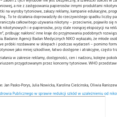
 – żaden z tych wyrobów nie jest bezpieczny, a szwedzki sukces w za
toniowej, a nie z zastępowania papierosów innymi produktami nikotyn
odatki na wyroby tytoniowe, zakazy reklamy, kampanie edukacyjne, prog
olną . To te działania doprowadziły do rzeczywistego spadku liczby 
raniczyła całkowitego używania nikotyny – przeciwnie, pojawiło się 
 nikotynowych i e-papierosów, przy stale rosnącej ekspozycji na re
n”, próbując nakłonić inne kraje do przyjmowania podobnych rozwiąza
. Badanie Agencji Badan Medycznych NIKO wykazało, że młode osoby (
próbki rozdawane w sklepach i podczas wydarzeń – pomimo formalne
ynowe jako mniej szkodliwe, łatwo dostępne i atrakcyjne, często trakt
iałania w zakresie reklamy, dostępności, cen i nadzoru, kolejne poko
riuszem przygotowanym przez koncerny tytoniowe. WHO przedstawia j
Jan Pasko-Porys, Julia Nowicka, Karolina Cieścinska, Oliwia Raniszews
rowia Publicznego w sprawie redukcji szkód w uzależnieniu od niko