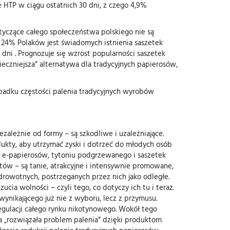
 HTP w ciągu ostatnich 30 dni, z czego 4,9%
yczące całego społeczeństwa polskiego nie są
 24% Polaków jest świadomych istnienia saszetek
dni . Prognozuje się wzrost popularności saszetek
czniejsza” alternatywa dla tradycyjnych papierosów,
padku częstości palenia tradycyjnych wyrobów
ależnie od formy – są szkodliwe i uzależniające.
ukty, aby utrzymać zyski i dotrzeć do młodych osób
 e-papierosów, tytoniu podgrzewanego i saszetek
tów – są tanie, atrakcyjne i intensywnie promowane,
rowotnych, postrzeganych przez nich jako odległe.
ia wolności – czyli tego, co dotyczy ich tu i teraz.
wynikającego już nie z wyboru, lecz z przymusu.
egulacji całego rynku nikotynowego. Wokół tego
a „rozwiązała problem palenia” dzięki produktom