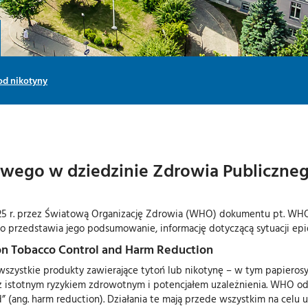
od nikotyny
wego w dziedzinie Zdrowia Publiczneg
25 r. przez Światową Organizację Zdrowia (WHO) dokumentu pt. WHO
o przedstawia jego podsumowanie, informację dotyczącą sytuacji epi
 Tobacco Control and Harm Reduction
szystkie produkty zawierające tytoń lub nikotynę – w tym papierosy 
 istotnym ryzykiem zdrowotnym i potencjałem uzależnienia. WHO odr
d” (ang. harm reduction). Działania te mają przede wszystkim na cel