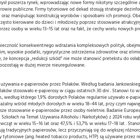
emysł poszerza rynek, wprowadzając nowe formy nikotyny szczególnie
zdrowie publiczne. Firmy tytoniowe od dekad stosują strategie dezinfo
oraz manipulując konstrukcją wyrobów i sposobami ich promocji. Ob
często kierowane do dzieci i młodzieży poprzez stosowanie atrakcy
rzez osoby w wieku 13–15 lat oraz na fakt, że cechy wielu nowych p
zność konsekwentnego wdrażania kompleksowych polityk, obejmującyc
m, wysokie podatki, rygorystyczne ostrzeżenia zdrowotne oraz elimin
że koncepcja „redukcji szkód” nie może stanowić pretekstu do osła
pozostają w dużej mierze nieuregulowane.
 używania e-papierosów przez Polaków. Według badania Jankowskiego 
laków stosowało e-papierosy w ciągu ostatnich 30 dni . Stanowi to 
według którego 1,9% dorosłych Polaków regularnie używało e-papieros
ażalny wśród młodych dorosłych w wieku 18–44 lat, przy czym najwię
tsze stosowanie e-papierosów przez osoby nieletnie. Badanie Europe
Szkołach na Temat Używania Alkoholu i Narkotyków) z 2024 roku wyka
cząt w wieku 15–16 lat oraz 47,5% i 53,7% w wieku 17–18 lat . Stan
ępują tradycyjnych papierosów, lecz przyczyniają się do większej róż
ytoniowe (ang. heated tobacco products, HTP) są używane przez niew